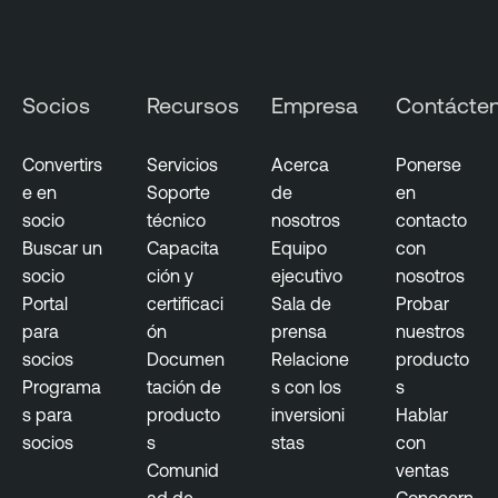
Socios
Recursos
Empresa
Contácte
Convertirs
Servicios
Acerca
Ponerse
e en
Soporte
de
en
socio
técnico
nosotros
contacto
Buscar un
Capacita
Equipo
con
socio
ción y
ejecutivo
nosotros
Portal
certificaci
Sala de
Probar
para
ón
prensa
nuestros
socios
Documen
Relacione
producto
Programa
tación de
s con los
s
s para
producto
inversioni
Hablar
socios
s
stas
con
Comunid
ventas