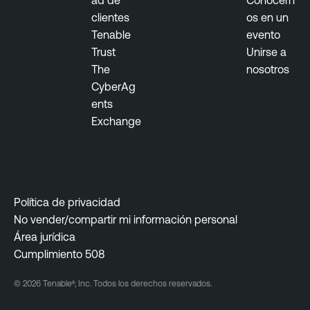
ad de
Conocern
clientes
os en un
Tenable
evento
Trust
Unirse a
The
nosotros
CyberAg
ents
Exchange
Política de privacidad
No vender/compartir mi información personal
Área jurídica
Cumplimiento 508
© 2026 Tenable®, Inc. Todos los derechos reservados.