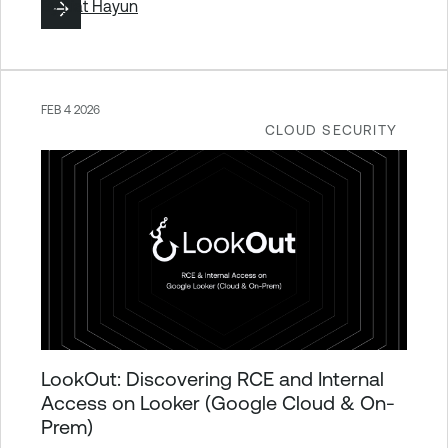
By
Liat Hayun
FEB 4 2026
CLOUD SECURITY
LookOut: Discovering RCE and Internal
Access on Looker (Google Cloud & On-
Prem)