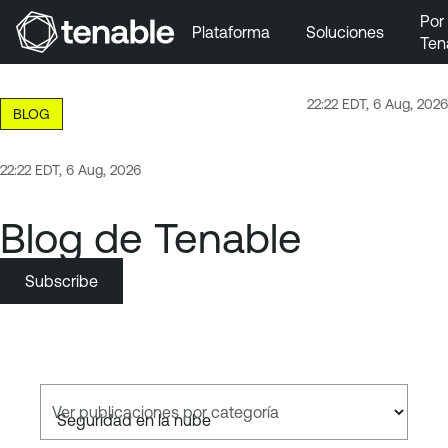
Por
Plataforma
Soluciones
Ten
Ir a la navegación principal
Ir al contenido principal
22:22 EDT, 6 Aug, 2026
BLOG
Ir al pie de página
22:22 EDT, 6 Aug, 2026
Blog de Tenable
Subscribe
Ver publicaciones por categoría