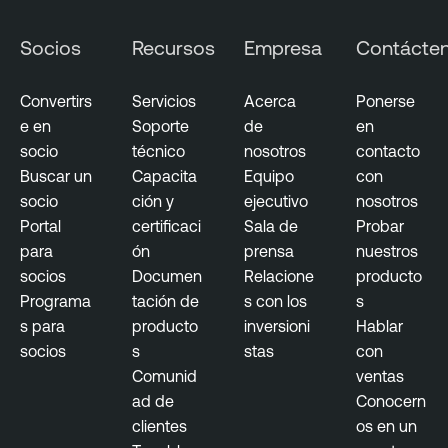
Socios
Recursos
Empresa
Contácte
Convertirs
Servicios
Acerca
Ponerse
e en
Soporte
de
en
socio
técnico
nosotros
contacto
Buscar un
Capacita
Equipo
con
socio
ción y
ejecutivo
nosotros
Portal
certificaci
Sala de
Probar
para
ón
prensa
nuestros
socios
Documen
Relacione
producto
Programa
tación de
s con los
s
s para
producto
inversioni
Hablar
socios
s
stas
con
Comunid
ventas
ad de
Conocern
clientes
os en un