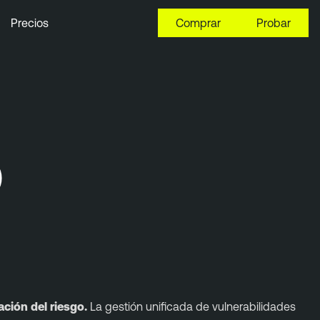
Precios
Comprar
Probar
)
ación del riesgo.
La gestión unificada de vulnerabilidades