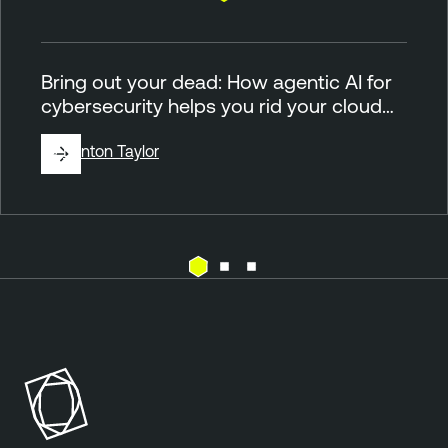
Bring out your dead: How agentic AI for
cybersecurity helps you rid your cloud…
By
Brinton Taylor
C
T
l
e
o
n
u
a
d
b
l