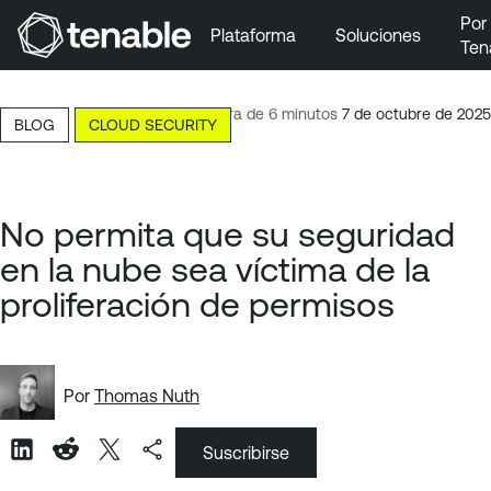
Por
Plataforma
Soluciones
Ten
Ir a la navegación principal
Ir al contenido principal
Lectura de 6 minutos
7 de octubre de 2025
BLOG
CLOUD SECURITY
Ir al pie de página
No permita que su seguridad
en la nube sea víctima de la
proliferación de permisos
Por
Thomas Nuth
Suscribirse