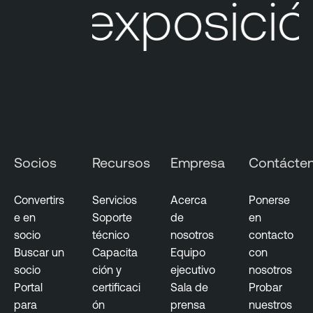
u exposición
e
C
l
o
u
d
S
e
c
Socios
Recursos
Empresa
Contácte
u
r
i
Convertirs
Servicios
Acerca
Ponerse
t
e en
Soporte
de
en
y
socio
técnico
nosotros
contacto
Buscar un
Capacita
Equipo
con
socio
ción y
ejecutivo
nosotros
Portal
certificaci
Sala de
Probar
para
ón
prensa
nuestros