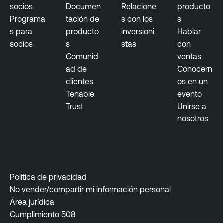
socios
Documen
Relacione
producto
Programa
tación de
s con los
s
s para
producto
inversioni
Hablar
socios
s
stas
con
Comunid
ventas
ad de
Conocern
clientes
os en un
Tenable
evento
Trust
Unirse a
nosotros
Política de privacidad
No vender/compartir mi información personal
Área jurídica
Cumplimiento 508