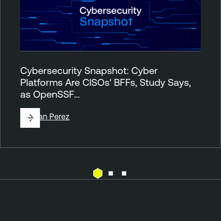
Cybersecurity Snapshot: Cyber
Platforms Are CISOs' BFFs, Study Says,
as OpenSSF…
By
Juan Perez
A
T
t
e
t
n