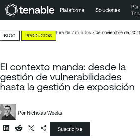
Por
Plataforma
Soluciones
Ten
Ir a la navegación principal
Ir al contenido principal
Lectura de 7 minutos
7 de noviembre de 2024
BLOG
PRODUCTOS
Ir al pie de página
El contexto manda: desde la
gestión de vulnerabilidades
hasta la gestión de exposición
Por
Nicholas Weeks
Suscribirse