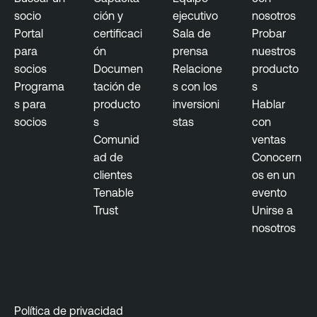
n
n
socio
ción y
ejecutivo
nosotros
e
t
Portal
certificaci
Sala de
Probar
r
para
ón
prensa
nuestros
E
a
socios
Documen
Relacione
producto
x
b
Programa
tación de
s con los
s
p
i
s para
producto
inversioni
Hablar
o
l
socios
s
stas
con
s
i
Comunid
ventas
u
t
ad de
Conocern
r
y
clientes
os en un
e
M
Tenable
evento
M
a
Trust
Unirse a
a
n
nosotros
n
a
a
g
g
e
e
m
m
e
Política de privacidad