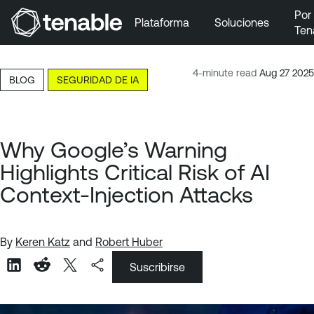
Por
Plataforma
Soluciones
Ten
Ir a la navegación principal
Ir al contenido principal
4-minute read
Aug 27 2025
BLOG
SEGURIDAD DE IA
Ir al pie de página
Why Google’s Warning
Highlights Critical Risk of AI
Context-Injection Attacks
By
Keren Katz
and
Robert Huber
Suscribirse