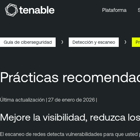
Plataforma
Ir a la navegación principal
Ir al contenido principal
Ir al pie de página
Guía de ciberseguridad
Detección y escaneo
P
Prácticas recomenda
Última actualización | 27 de enero de 2026 |
Mejore la visibilidad, reduzca lo
El escaneo de redes detecta vulnerabilidades para que usted p