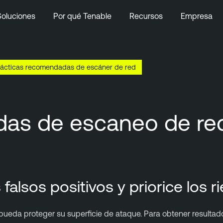
Soluciones
Por qué Tenable
Recursos
Empresa
rácticas recomendadas de escáner de red
das de escaneo de re
s falsos positivos y priorice los 
ueda proteger su superficie de ataque. Para obtener resultados