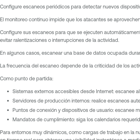
Configure escaneos periódicos para detectar nuevos dispositi
El monitoreo continuo impide que los atacantes se aproveche
Configure sus escaneos para que se ejecuten automáticamente d
evitar ralentizaciones o interrupciones de la actividad.
En algunos casos, escanear una base de datos ocupada durante l
La frecuencia del escaneo depende de la criticidad de los activ
Como punto de partida:
Sistemas externos accesibles desde Internet: escanee 
Servidores de producción internos: realice escaneos au
Puntos de conexión y dispositivos de usuario: escanee m
Mandatos de cumplimiento: siga los calendarios requerid
Para entornos muy dinámicos, como cargas de trabajo en la nu
en tiempo real para obtener una visibilidad instantánea a med