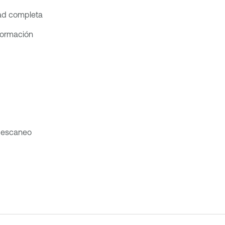
dad completa
nformación
e escaneo