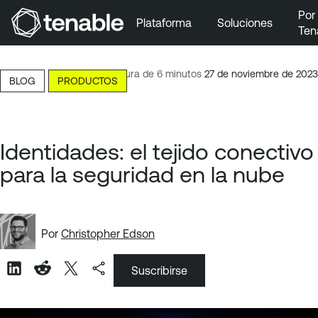
Por
Plataforma
Soluciones
Ten
Ir a la navegación principal
Ir al contenido principal
Lectura de 6 minutos
27 de noviembre de 2023
BLOG
PRODUCTOS
Ir al pie de página
Identidades: el tejido conectivo
para la seguridad en la nube
Por
Christopher Edson
Suscribirse