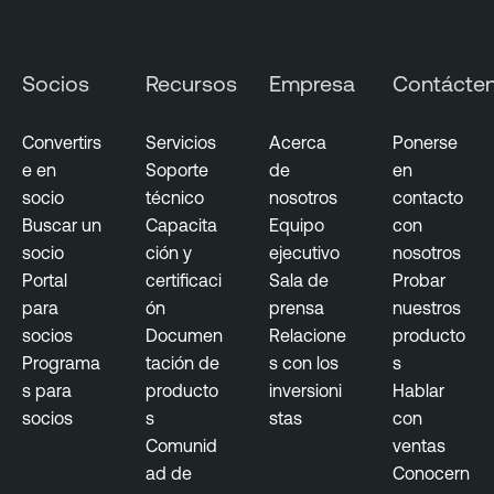
o
i
r
t
y
y
Socios
Recursos
Empresa
Contácte
E
x
p
Convertirs
Servicios
Acerca
Ponerse
o
e en
Soporte
de
en
s
socio
técnico
nosotros
contacto
u
Buscar un
Capacita
Equipo
con
r
socio
ción y
ejecutivo
nosotros
e
Portal
certificaci
Sala de
Probar
para
ón
prensa
nuestros
socios
Documen
Relacione
producto
Programa
tación de
s con los
s
s para
producto
inversioni
Hablar
socios
s
stas
con
Comunid
ventas
ad de
Conocern