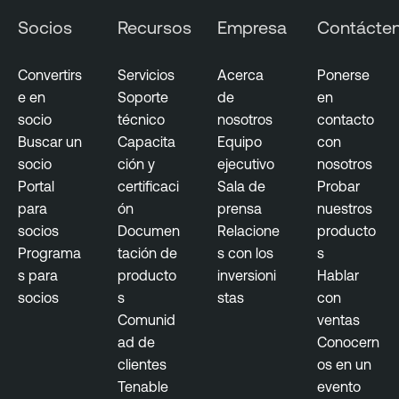
c
Socios
Recursos
Empresa
Contácte
u
r
Convertirs
Servicios
Acerca
Ponerse
i
e en
Soporte
de
en
t
socio
técnico
nosotros
contacto
y
Buscar un
Capacita
Equipo
con
socio
ción y
ejecutivo
nosotros
Portal
certificaci
Sala de
Probar
para
ón
prensa
nuestros
socios
Documen
Relacione
producto
Programa
tación de
s con los
s
s para
producto
inversioni
Hablar
socios
s
stas
con
Comunid
ventas
ad de
Conocern
clientes
os en un
Tenable
evento