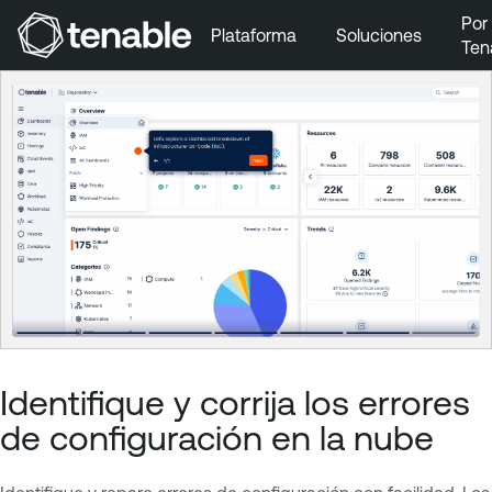
Por
Plataforma
Soluciones
Ten
Ir a la navegación principal
Ir al contenido principal
Ir al pie de página
Identifique y corrija los errores
de configuración en la nube