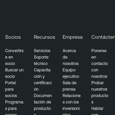
Socios
Recursos
Empresa
Contácte
Convertirs
Servicios
Acerca
Ponerse
e en
Soporte
de
en
socio
técnico
nosotros
contacto
Buscar un
Capacita
Equipo
con
socio
ción y
ejecutivo
nosotros
Portal
certificaci
Sala de
Probar
para
ón
prensa
nuestros
socios
Documen
Relacione
producto
Programa
tación de
s con los
s
s para
producto
inversioni
Hablar
socios
s
stas
con