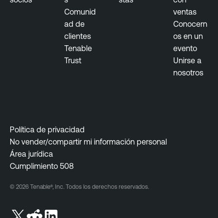
Comunid
ventas
ad de
Conocern
clientes
os en un
Tenable
evento
Trust
Unirse a
nosotros
Política de privacidad
No vender/compartir mi información personal
Área jurídica
Cumplimiento 508
© 2026 Tenable®, Inc. Todos los derechos reservados.