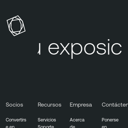
Su exposici
Socios
Recursos
Empresa
Contácte
Convertirs
Servicios
Acerca
Ponerse
e en
Soporte
de
en