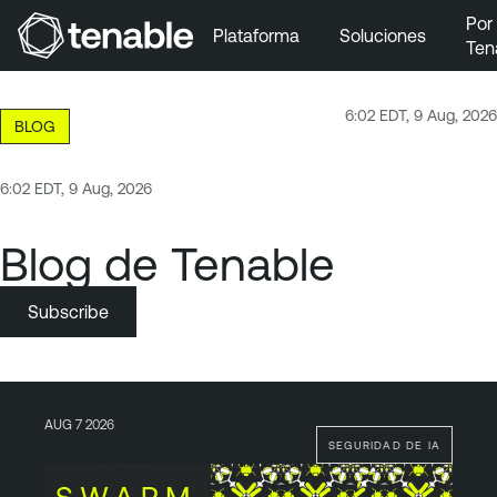
Por
Plataforma
Soluciones
Ten
Ir a la navegación principal
Ir al contenido principal
6:02 EDT, 9 Aug, 2026
BLOG
Ir al pie de página
6:02 EDT, 9 Aug, 2026
Blog de Tenable
Subscribe
AUG 7 2026
SEGURIDAD DE IA