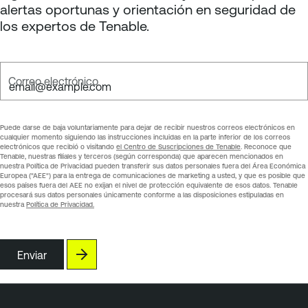
alertas oportunas y orientación en seguridad de
los expertos de Tenable.
Correo electrónico
Puede darse de baja voluntariamente para dejar de recibir nuestros correos electrónicos en
cualquier momento siguiendo las instrucciones incluidas en la parte inferior de los correos
electrónicos que recibió o visitando
el Centro de Suscripciones de Tenable
. Reconoce que
Tenable, nuestras filiales y terceros (según corresponda) que aparecen mencionados en
nuestra Política de Privacidad pueden transferir sus datos personales fuera del Área Económica
Europea ("AEE") para la entrega de comunicaciones de marketing a usted, y que es posible que
esos países fuera del AEE no exijan el nivel de protección equivalente de esos datos. Tenable
procesará sus datos personales únicamente conforme a las disposiciones estipuladas en
nuestra
Política de Privacidad.
Enviar