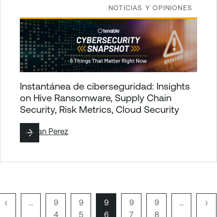
NOTICIAS Y OPINIONES
Instantánea de ciberseguridad: Insights
on Hive Ransomware, Supply Chain
Security, Risk Metrics, Cloud Security
By
Juan Perez
P
‹
…
P
9
P
9
P
9
P
9
P
9
…
S
›
r
á
4
á
5
á
6
á
7
á
8
i