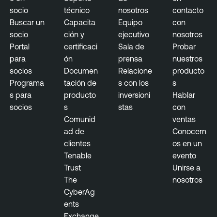
socio
técnico
nosotros
contacto
Buscar un
Capacita
Equipo
con
socio
ción y
ejecutivo
nosotros
Portal
certificaci
Sala de
Probar
para
ón
prensa
nuestros
socios
Documen
Relacione
producto
Programa
tación de
s con los
s
s para
producto
inversioni
Hablar
socios
s
stas
con
Comunid
ventas
ad de
Conocern
clientes
os en un
Tenable
evento
Trust
Unirse a
The
nosotros
CyberAg
ents
Exchange