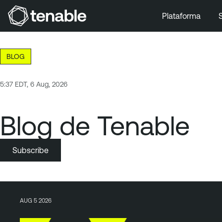
Plataforma
Ir a la navegación principal
Ir al contenido principal
BLOG
Ir al pie de página
5:37 EDT, 6 Aug, 2026
Blog de Tenable
Subscribe
AUG 5 2026