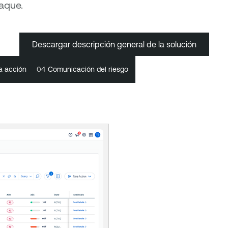
taque.
Descargar descripción general de la solución
a acción
a acción
04
04
Comunicación del riesgo
Comunicación del riesgo