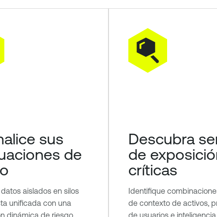
alice sus
Descubra se
uaciones de
de exposició
go
críticas
datos aislados en silos
Identifique combinacione
sta unificada con una
de contexto de activos, pr
n dinámica de riesgo
de usuarios e inteligencia