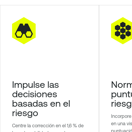
Impulse las
Norm
decisiones
punt
basadas en el
ries
riesgo
Incorpore 
en una vi
Centre la corrección en el 1,6 % de
puntuació