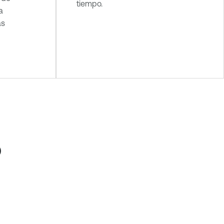
tiempo.
a
ás
o