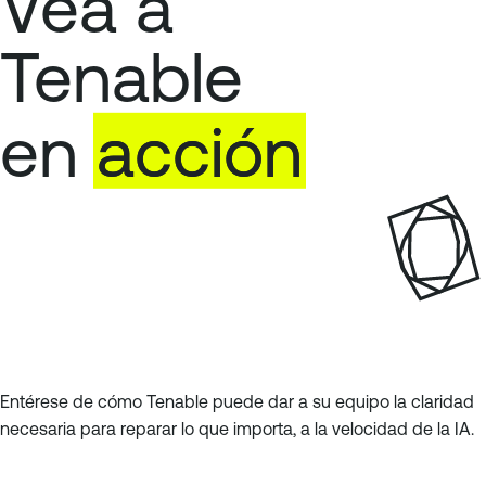
Vea a
r
n
i
t
Tenable
m
e
e
r
en
acción
r
i
a
o
r
Entérese de cómo Tenable puede dar a su equipo la claridad
necesaria para reparar lo que importa, a la velocidad de la IA.