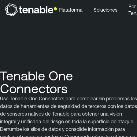
Por
Plataforma
Soluciones
Ten
Ir a la navegación principal
Ir al contenido principal
Ir al pie de página
Tenable One
Connectors
Use Tenable One Connectors para combinar sin problemas los
datos de herramientas de seguridad de terceros con los datos
de sensores nativos de Tenable para obtener una visión
integral y unificada del riesgo en toda la superficie de ataque.
Derrumbe los silos de datos y consolide información para
evaluar el riesgo en contexto. Comprenda cómo los atacantes