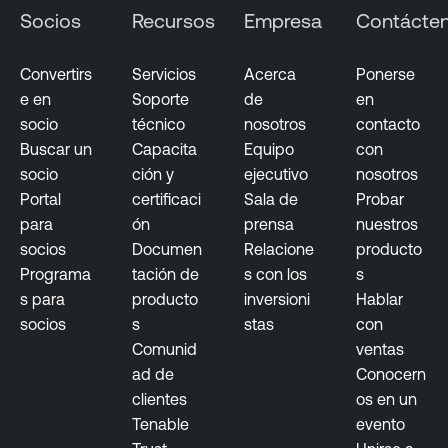
Socios
Recursos
Empresa
Contácte
Convertirs
Servicios
Acerca
Ponerse
e en
Soporte
de
en
socio
técnico
nosotros
contacto
Buscar un
Capacita
Equipo
con
socio
ción y
ejecutivo
nosotros
Portal
certificaci
Sala de
Probar
para
ón
prensa
nuestros
socios
Documen
Relacione
producto
Programa
tación de
s con los
s
s para
producto
inversioni
Hablar
socios
s
stas
con
Comunid
ventas
ad de
Conocern
clientes
os en un
Tenable
evento