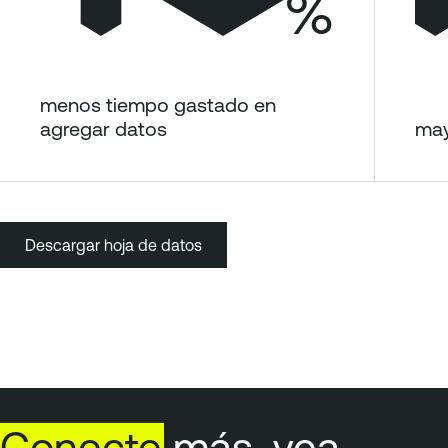
%
menos tiempo gastado en
agregar datos
may
Descargar hoja de datos
Conecte
más, vea