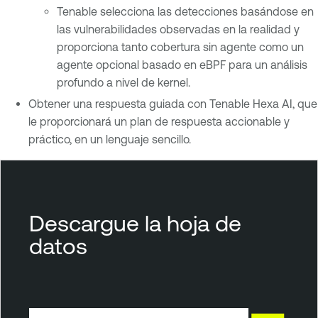
Tenable selecciona las detecciones basándose en
las vulnerabilidades observadas en la realidad y
proporciona tanto cobertura sin agente como un
agente opcional basado en eBPF para un análisis
profundo a nivel de kernel.
Obtener una respuesta guiada con Tenable Hexa AI, que
le proporcionará un plan de respuesta accionable y
práctico, en un lenguaje sencillo.
T
e
n
Descargue la hoja de
a
datos
b
l
e
C