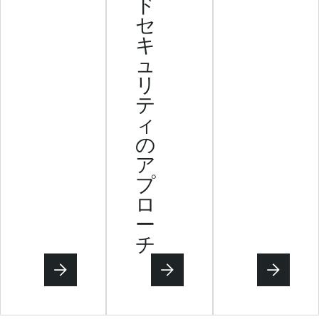
ド
セ
キ
ュ
リ
テ
ィ
の
ア
プ
ロ
ー
チ