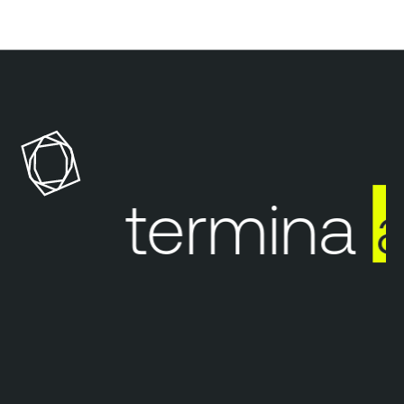
ión termina
a