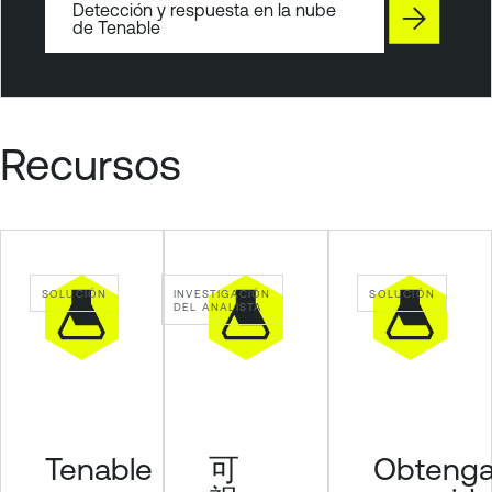
l
Detección y respuesta en la nube
de Tenable
o
u
d
S
e
Recursos
c
u
r
i
t
SOLUCIÓN
INVESTIGACIÓN
SOLUCIÓN
y
DEL ANALISTA
Tenable
可
Obteng