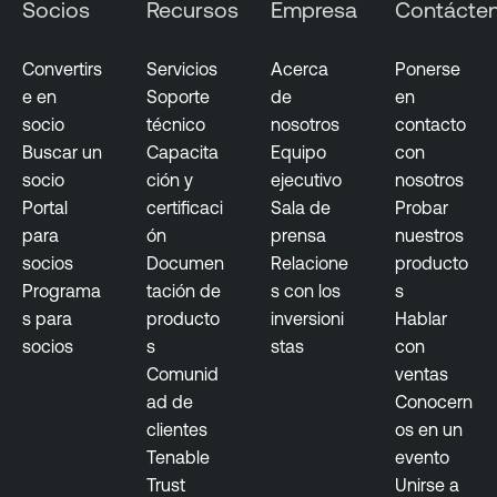
Socios
Recursos
Empresa
Contácte
Convertirs
Servicios
Acerca
Ponerse
e en
Soporte
de
en
socio
técnico
nosotros
contacto
Buscar un
Capacita
Equipo
con
socio
ción y
ejecutivo
nosotros
Portal
certificaci
Sala de
Probar
para
ón
prensa
nuestros
socios
Documen
Relacione
producto
Programa
tación de
s con los
s
s para
producto
inversioni
Hablar
socios
s
stas
con
Comunid
ventas
ad de
Conocern
clientes
os en un
Tenable
evento
Trust
Unirse a