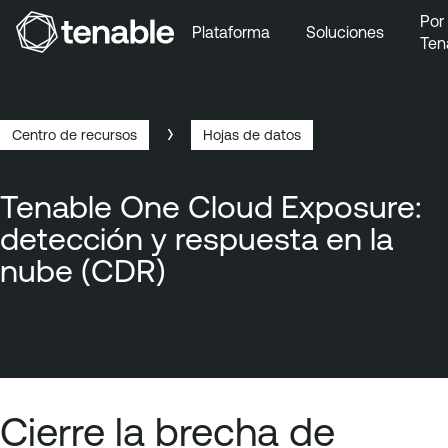
Por
Plataforma
Soluciones
Ten
Ir a la navegación principal
Ir al contenido principal
Ir al pie de página
Centro de recursos
Hojas de datos
Ruta
de
Tenable One Cloud Exposure:
navegación
detección y respuesta en la
nube (CDR)
Cierre la brecha de