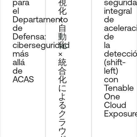
para
視
segurid
el
化
integral
Departamento
×
de
de
自
acelerac
Defensa:
動
de
ciberseguridad
化
la
más
×
detecci
allá
統
(shift-
de
合
left)
ACAS
化
con
に
Tenable
よ
One
る
Cloud
ク
Exposur
ラ
ウ