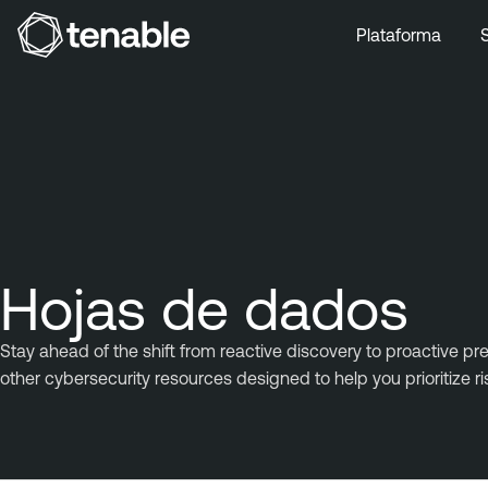
Plataforma
Ir a la navegación principal
Ir al contenido principal
Ir al pie de página
Hojas de dados
Stay ahead of the shift from reactive discovery to proactive pr
other cybersecurity resources designed to help you prioritize 