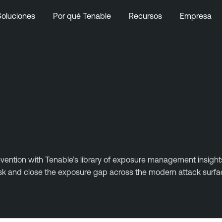
Soluciones
Por qué Tenable
Recursos
Empresa
evention with Tenable’s library of exposure management insights.
risk and close the exposure gap across the modern attack surfa