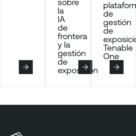
sobre
platafor
a
la
de
g
IA
gestión
e
de
m
de
frontera
e
exposici
y la
n
Tenable
t
gestión
One
de
exposición