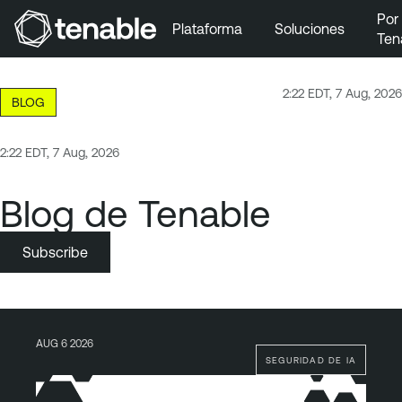
Por
Plataforma
Soluciones
Ten
Ir a la navegación principal
Ir al contenido principal
2:22 EDT, 7 Aug, 2026
BLOG
Ir al pie de página
2:22 EDT, 7 Aug, 2026
Blog de Tenable
Subscribe
AUG 6 2026
SEGURIDAD DE IA