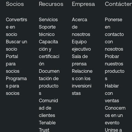
Socios
Recursos
Empresa
Contácte
Convertirs
Servicios
Acerca
Ponerse
e en
Soporte
de
en
socio
técnico
nosotros
contacto
Buscar un
Capacita
Equipo
con
socio
ción y
ejecutivo
nosotros
Portal
certificaci
Sala de
Probar
para
ón
prensa
nuestros
socios
Documen
Relacione
producto
Programa
tación de
s con los
s
s para
producto
inversioni
Hablar
socios
s
stas
con
Comunid
ventas
ad de
Conocern
clientes
os en un
Tenable
evento
Trust
Unirse a