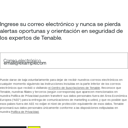
p
a
g
Ingrese su correo electrónico y nunca se pierda
e
alertas oportunas y orientación en seguridad de
los expertos de Tenable.
Correo electrónico
Puede darse de baja voluntariamente para dejar de recibir nuestros correos electrónicos en
cualquier momento siguiendo las instrucciones incluidas en la parte inferior de los correos
electrónicos que recibió o visitando
el Centro de Suscripciones de Tenable
. Reconoce que
Tenable, nuestras filiales y terceros (según corresponda) que aparecen mencionados en
nuestra Política de Privacidad pueden transferir sus datos personales fuera del Área Económica
Europea ("AEE") para la entrega de comunicaciones de marketing a usted, y que es posible que
esos países fuera del AEE no exijan el nivel de protección equivalente de esos datos. Tenable
procesará sus datos personales únicamente conforme a las disposiciones estipuladas en
nuestra
Política de Privacidad.