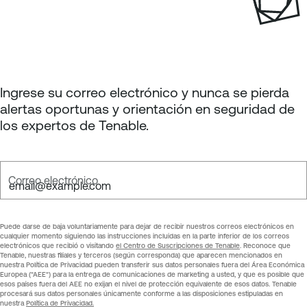
n
a
p
a
g
Ingrese su correo electrónico y nunca se pierda
e
alertas oportunas y orientación en seguridad de
los expertos de Tenable.
Correo electrónico
Puede darse de baja voluntariamente para dejar de recibir nuestros correos electrónicos en
cualquier momento siguiendo las instrucciones incluidas en la parte inferior de los correos
electrónicos que recibió o visitando
el Centro de Suscripciones de Tenable
. Reconoce que
Tenable, nuestras filiales y terceros (según corresponda) que aparecen mencionados en
nuestra Política de Privacidad pueden transferir sus datos personales fuera del Área Económica
Europea ("AEE") para la entrega de comunicaciones de marketing a usted, y que es posible que
esos países fuera del AEE no exijan el nivel de protección equivalente de esos datos. Tenable
procesará sus datos personales únicamente conforme a las disposiciones estipuladas en
nuestra
Política de Privacidad.