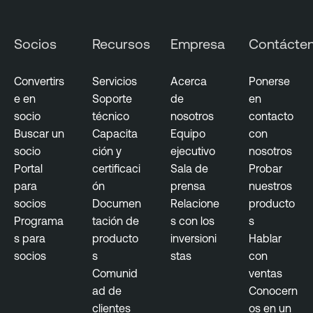
Socios
Recursos
Empresa
Contácte
Convertirs
Servicios
Acerca
Ponerse
e en
Soporte
de
en
socio
técnico
nosotros
contacto
Buscar un
Capacita
Equipo
con
socio
ción y
ejecutivo
nosotros
Portal
certificaci
Sala de
Probar
para
ón
prensa
nuestros
socios
Documen
Relacione
producto
Programa
tación de
s con los
s
s para
producto
inversioni
Hablar
socios
s
stas
con
Comunid
ventas
ad de
Conocern
clientes
os en un