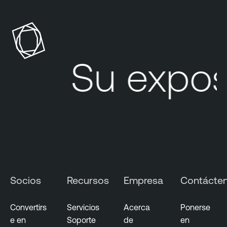
e
n
a
b
l
Su expos
e
I
d
e
n
t
i
t
y
Socios
Recursos
Empresa
Contácte
E
x
p
Convertirs
Servicios
Acerca
Ponerse
o
e en
Soporte
de
en