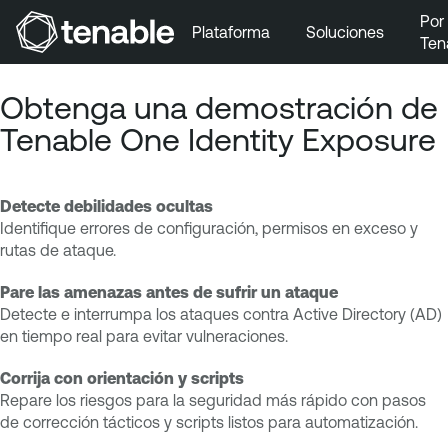
Por
Plataforma
Soluciones
Ten
Ir a la navegación principal
Obtenga una demostración de
Ir al contenido principal
Tenable One Identity Exposure
Ir al pie de página
Detecte debilidades ocultas
Identifique errores de configuración, permisos en exceso y
rutas de ataque.
Pare las amenazas antes de sufrir un ataque
Detecte e interrumpa los ataques contra Active Directory (AD)
en tiempo real para evitar vulneraciones.
Corrija con orientación y scripts
Repare los riesgos para la seguridad más rápido con pasos
de corrección tácticos y scripts listos para automatización.