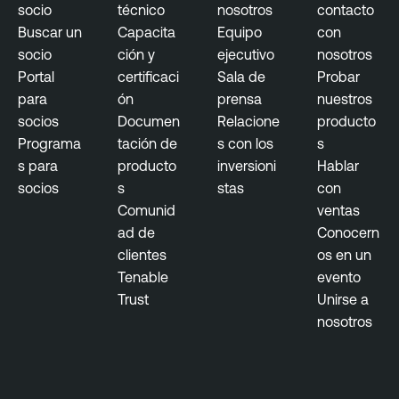
s
socio
técnico
nosotros
contacto
u
Buscar un
Capacita
Equipo
con
r
socio
ción y
ejecutivo
nosotros
e
Portal
certificaci
Sala de
Probar
para
ón
prensa
nuestros
socios
Documen
Relacione
producto
Programa
tación de
s con los
s
s para
producto
inversioni
Hablar
socios
s
stas
con
Comunid
ventas
ad de
Conocern
clientes
os en un
Tenable
evento
Trust
Unirse a
nosotros