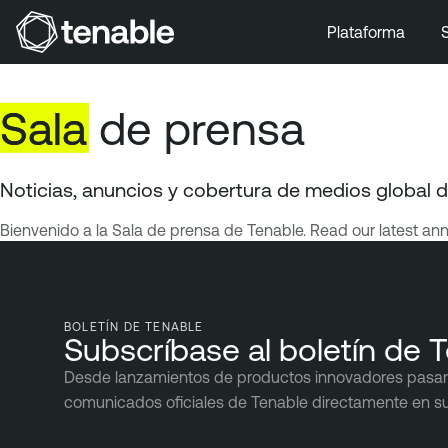
Plataforma
Ir a la navegación principal
Ir al contenido principal
Sala
de prensa
Ir al pie de página
Noticias, anuncios y cobertura de medios global 
Bienvenido a la Sala de prensa de Tenable. Read our latest a
BOLETÍN DE TENABLE
Subscríbase al boletín de 
Desde lanzamientos de productos innovadores pasando 
comunicados oficiales de Tenable directamente en s