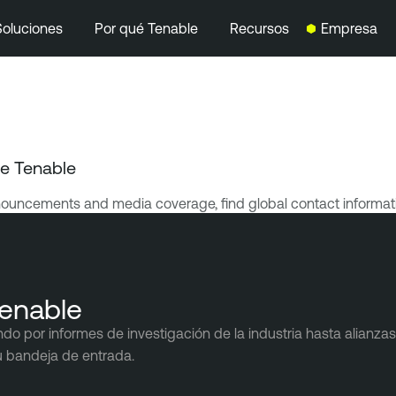
Soluciones
Por qué Tenable
Recursos
Empresa
de Tenable
nnouncements and media coverage, find global contact informat
Tenable
por informes de investigación de la industria hasta alianzas e
u bandeja de entrada.