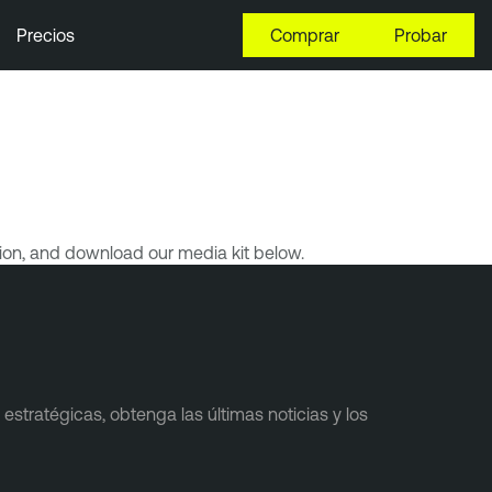
Precios
Comprar
Probar
ion, and download our media kit below.
stratégicas, obtenga las últimas noticias y los