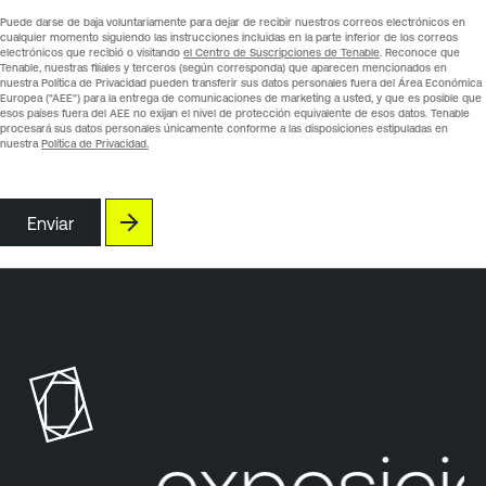
Puede darse de baja voluntariamente para dejar de recibir nuestros correos electrónicos en
cualquier momento siguiendo las instrucciones incluidas en la parte inferior de los correos
electrónicos que recibió o visitando
el Centro de Suscripciones de Tenable
. Reconoce que
Tenable, nuestras filiales y terceros (según corresponda) que aparecen mencionados en
nuestra Política de Privacidad pueden transferir sus datos personales fuera del Área Económica
Europea ("AEE") para la entrega de comunicaciones de marketing a usted, y que es posible que
esos países fuera del AEE no exijan el nivel de protección equivalente de esos datos. Tenable
procesará sus datos personales únicamente conforme a las disposiciones estipuladas en
nuestra
Política de Privacidad.
Enviar
Su exposición