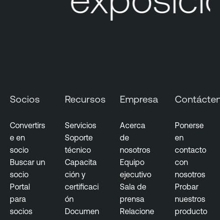
Socios
Recursos
Empresa
Contácte
Convertirs
Servicios
Acerca
Ponerse
e en
Soporte
de
en
socio
técnico
nosotros
contacto
Buscar un
Capacita
Equipo
con
socio
ción y
ejecutivo
nosotros
Portal
certificaci
Sala de
Probar
para
ón
prensa
nuestros
socios
Documen
Relacione
producto