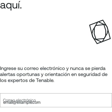
aquí.
p
e
a
p
g
á
e
g
i
n
a
p
a
g
e
Ingrese su correo electrónico y nunca se pierda
alertas oportunas y orientación en seguridad de
los expertos de Tenable.
Correo electrónico