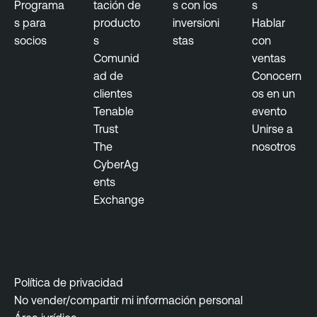
Programa
tación de
s con los
s
s para
producto
inversioni
Hablar
socios
s
stas
con
Comunid
ventas
ad de
Conocern
clientes
os en un
Tenable
evento
Trust
Unirse a
The
nosotros
CyberAg
ents
Exchange
Política de privacidad
No vender/compartir mi información personal