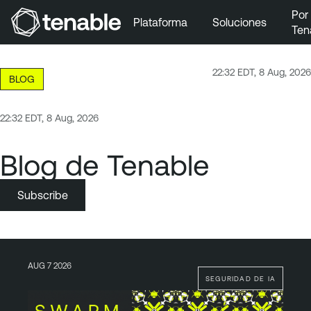
Por
Plataforma
Soluciones
Ten
Ir a la navegación principal
Ir al contenido principal
22:32 EDT, 8 Aug, 2026
BLOG
Ir al pie de página
22:32 EDT, 8 Aug, 2026
Blog de Tenable
Subscribe
AUG 7 2026
SEGURIDAD DE IA