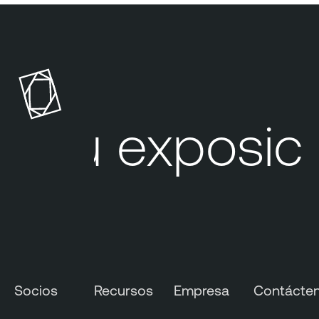
Su exposici
Socios
Recursos
Empresa
Contácte