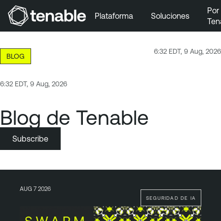
Por
Plataforma
Soluciones
Ten
Ir a la navegación principal
Ir al contenido principal
6:32 EDT, 9 Aug, 2026
BLOG
Ir al pie de página
6:32 EDT, 9 Aug, 2026
Blog de Tenable
Subscribe
AUG 7 2026
SEGURIDAD DE IA