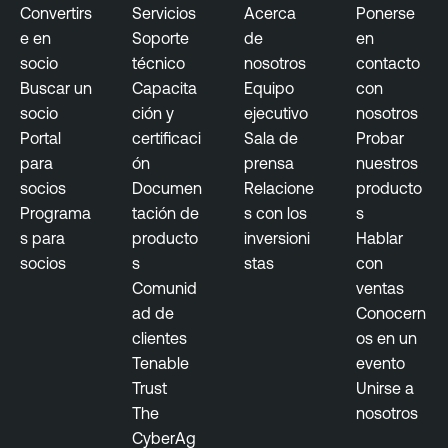
Convertirs
Servicios
Acerca
Ponerse
e en
Soporte
de
en
socio
técnico
nosotros
contacto
Buscar un
Capacita
Equipo
con
socio
ción y
ejecutivo
nosotros
Portal
certificaci
Sala de
Probar
para
ón
prensa
nuestros
socios
Documen
Relacione
producto
Programa
tación de
s con los
s
s para
producto
inversioni
Hablar
socios
s
stas
con
Comunid
ventas
ad de
Conocern
clientes
os en un
Tenable
evento
Trust
Unirse a
The
nosotros
CyberAg