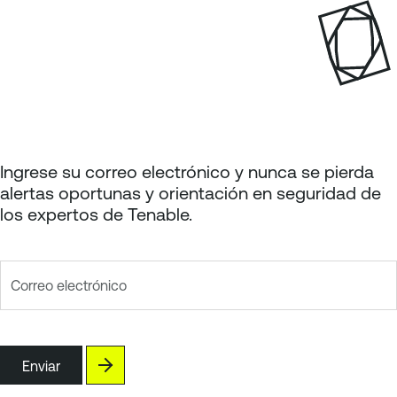
g
á
e
g
i
n
a
p
a
g
Ingrese su correo electrónico y nunca se pierda
e
alertas oportunas y orientación en seguridad de
los expertos de Tenable.
Correo electrónico
Enviar