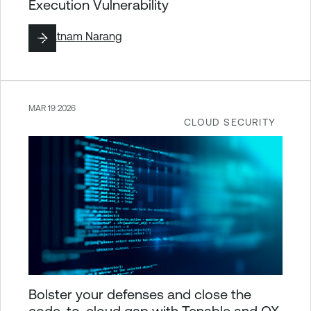
Execution Vulnerability
By
Satnam Narang
MAR 19 2026
CLOUD SECURITY
Bolster your defenses and close the
code-to-cloud gap with Tenable and OX