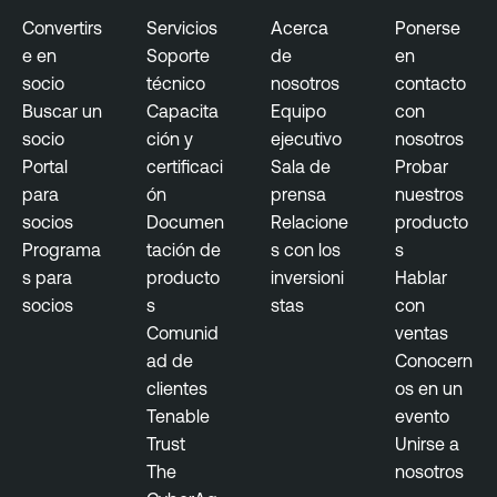
Convertirs
Servicios
Acerca
Ponerse
e en
Soporte
de
en
socio
técnico
nosotros
contacto
Buscar un
Capacita
Equipo
con
socio
ción y
ejecutivo
nosotros
Portal
certificaci
Sala de
Probar
para
ón
prensa
nuestros
socios
Documen
Relacione
producto
Programa
tación de
s con los
s
s para
producto
inversioni
Hablar
socios
s
stas
con
Comunid
ventas
ad de
Conocern
clientes
os en un
Tenable
evento
Trust
Unirse a
The
nosotros