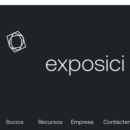
Su exposició
Socios
Recursos
Empresa
Contácte