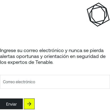
e
g
i
n
a
p
a
g
e
Ingrese su correo electrónico y nunca se pierda
alertas oportunas y orientación en seguridad de
los expertos de Tenable.
Correo electrónico
Enviar