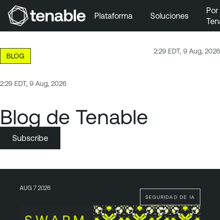
Por
Plataforma
Soluciones
Ten
Ir a la navegación principal
Ir al contenido principal
2:29 EDT, 9 Aug, 2026
BLOG
Ir al pie de página
2:29 EDT, 9 Aug, 2026
Blog de Tenable
Subscribe
AUG 7 2026
SEGURIDAD DE IA