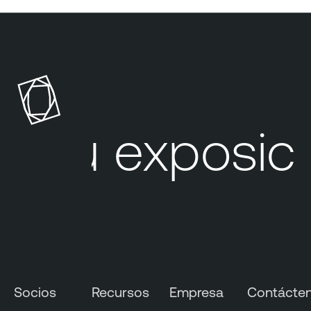
Su exposició
Socios
Recursos
Empresa
Contácte