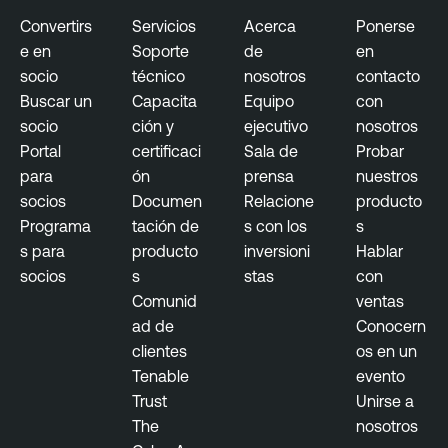
Convertirs
Servicios
Acerca
Ponerse
e en
Soporte
de
en
socio
técnico
nosotros
contacto
Buscar un
Capacita
Equipo
con
socio
ción y
ejecutivo
nosotros
Portal
certificaci
Sala de
Probar
para
ón
prensa
nuestros
socios
Documen
Relacione
producto
Programa
tación de
s con los
s
s para
producto
inversioni
Hablar
socios
s
stas
con
Comunid
ventas
ad de
Conocern
clientes
os en un
Tenable
evento
Trust
Unirse a
The
nosotros