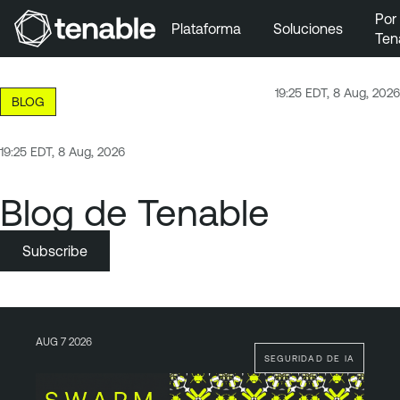
Por
Plataforma
Soluciones
Ten
Ir a la navegación principal
Ir al contenido principal
19:25 EDT, 8 Aug, 2026
BLOG
Ir al pie de página
19:25 EDT, 8 Aug, 2026
Blog de Tenable
Subscribe
AUG 7 2026
SEGURIDAD DE IA