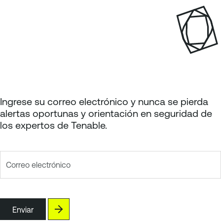
g
á
e
g
i
n
a
p
a
g
Ingrese su correo electrónico y nunca se pierda
e
alertas oportunas y orientación en seguridad de
los expertos de Tenable.
Correo electrónico
Enviar