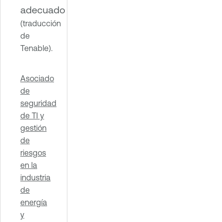
adecuado
(traducción
de
Tenable).
Asociado
de
seguridad
de TI y
gestión
de
riesgos
en la
industria
de
energía
y