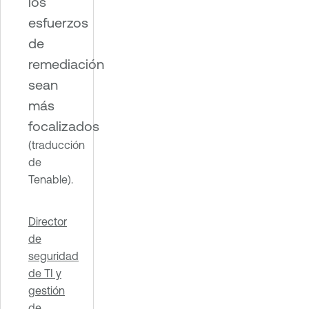
los
esfuerzos
de
remediación
sean
más
focalizados
(traducción
de
Tenable).
Director
de
seguridad
de TI y
gestión
de