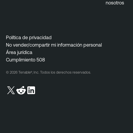
nosotros
r
T
e
n
a
Política de privacidad
b
No vender/compartir mi información personal
l
Área jurídica
e
Cumplimiento 508
V
u
© 2026 Tenable®, Inc. Todos los derechos reservados.
l
n
e
r
a
b
i
l