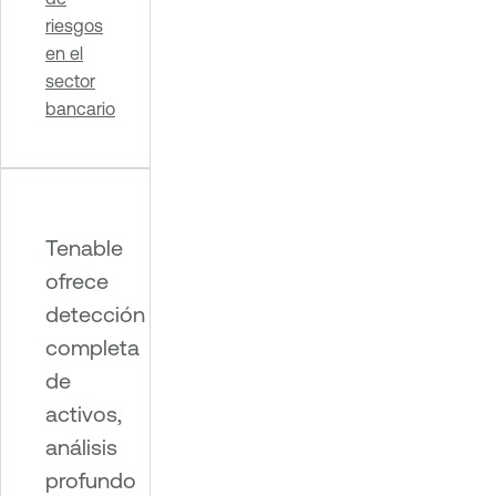
riesgos
en el
sector
bancario
Tenable
ofrece
detección
completa
de
activos,
análisis
profundo