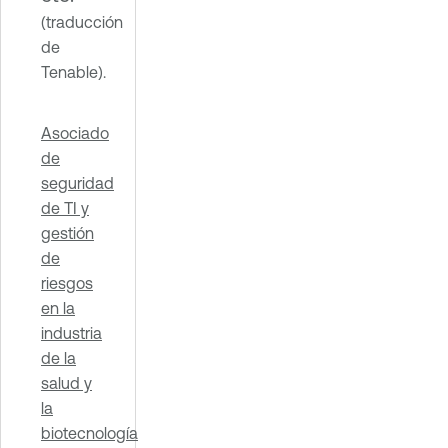
(traducción
de
Tenable).
Asociado
de
seguridad
de TI y
gestión
de
riesgos
en la
industria
de la
salud y
la
biotecnología