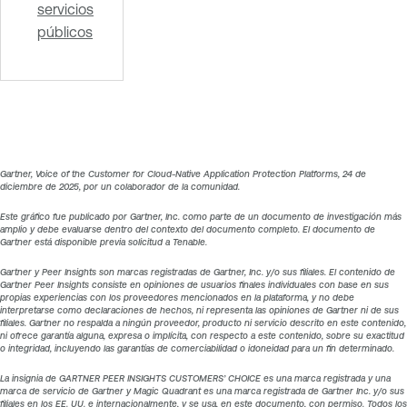
servicios
públicos
Gartner, Voice of the Customer for Cloud-Native Application Protection Platforms, 24 de
diciembre de 2025, por un colaborador de la comunidad.
Este gráfico fue publicado por Gartner, Inc. como parte de un documento de investigación más
amplio y debe evaluarse dentro del contexto del documento completo. El documento de
Gartner está disponible previa solicitud a Tenable.
Gartner y Peer Insights son marcas registradas de Gartner, Inc. y/o sus filiales. El contenido de
Gartner Peer Insights consiste en opiniones de usuarios finales individuales con base en sus
propias experiencias con los proveedores mencionados en la plataforma, y no debe
interpretarse como declaraciones de hechos, ni representa las opiniones de Gartner ni de sus
filiales. Gartner no respalda a ningún proveedor, producto ni servicio descrito en este contenido,
ni ofrece garantía alguna, expresa o implícita, con respecto a este contenido, sobre su exactitud
o integridad, incluyendo las garantías de comerciabilidad o idoneidad para un fin determinado.
La insignia de GARTNER PEER INSIGHTS CUSTOMERS’ CHOICE es una marca registrada y una
marca de servicio de Gartner y Magic Quadrant es una marca registrada de Gartner Inc. y/o sus
filiales en los EE. UU. e internacionalmente, y se usa, en este documento, con permiso. Todos los