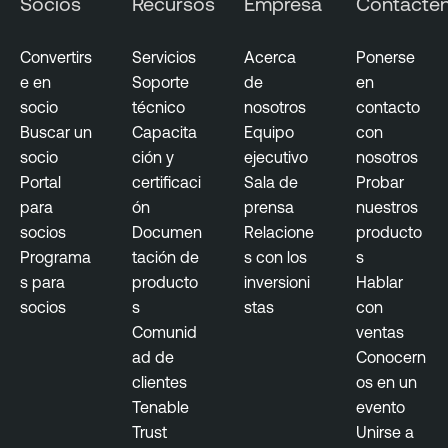
Socios
Recursos
Empresa
Contácte
n
a
Convertirs
Servicios
Acerca
Ponerse
b
e en
Soporte
de
en
l
socio
técnico
nosotros
contacto
e
Buscar un
Capacita
Equipo
con
S
socio
ción y
ejecutivo
nosotros
e
Portal
certificaci
Sala de
Probar
c
para
ón
prensa
nuestros
u
socios
Documen
Relacione
producto
r
Programa
tación de
s con los
s
i
s para
producto
inversioni
Hablar
t
socios
s
stas
con
y
Comunid
ventas
C
ad de
Conocern
e
clientes
os en un
n
Tenable
evento
t
Trust
Unirse a
e