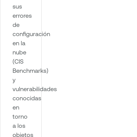
sus
errores
de
configuración
en la
nube
(CIS
Benchmarks)
y
vulnerabilidades
conocidas
en
torno
a los
objetos