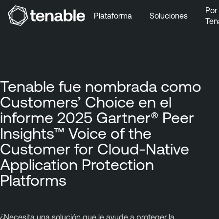
Por
Plataforma
Soluciones
Ten
Ir a la navegación principal
Ir al contenido principal
Ir al pie de página
Tenable fue nombrada como
Customers’ Choice en el
informe 2025 Gartner® Peer
Insights™ Voice of the
Customer for Cloud-Native
Application Protection
Platforms
¿Necesita una solución que le ayude a proteger la