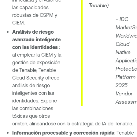
Tenable).
las capacidades
robustas de CSPM y
- IDC
CIEM.
MarketS
Análisis de riesgo
Worldwi
avanzado inteligente
Cloud
con las identidades
:
Native
al emplear la CIEM y la
Applicati
gestión de exposición
Protecti
de Tenable, Tenable
Platform
Cloud Security ofrece
2025
análisis de riesgo
inteligentes con las
Vendor
identidades. Expone
Assessm
las combinaciones
tóxicas que otros
omiten, alineándose con la estrategia de IA de Tenable.
Información procesable y corrección rápida
: Tenable