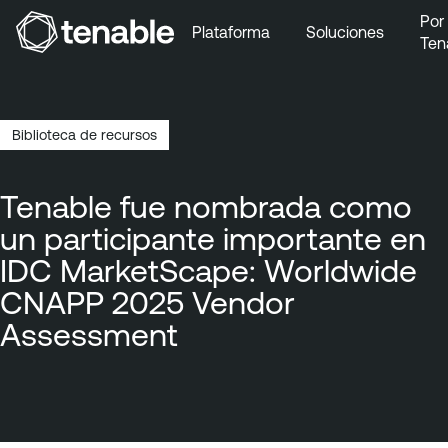
Por
Plataforma
Soluciones
Ten
Ir a la navegación principal
Ir al contenido principal
Ir al pie de página
Biblioteca de recursos
Ruta
de
Tenable fue nombrada como
navegación
un participante importante en
IDC MarketScape: Worldwide
CNAPP 2025 Vendor
Assessment