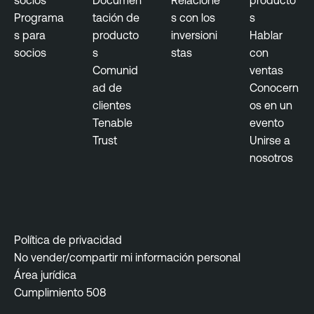
Programa
tación de
s con los
s
s para
producto
inversioni
Hablar
socios
s
stas
con
Comunid
ventas
ad de
Conocern
clientes
os en un
Tenable
evento
Trust
Unirse a
nosotros
Política de privacidad
No vender/compartir mi información personal
Área jurídica
Cumplimiento 508