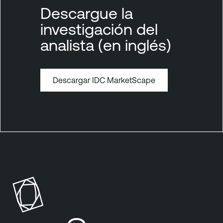
Descargue la
investigación del
analista (en inglés)
Descargar IDC MarketScape
T
e
n
a
b
l
e