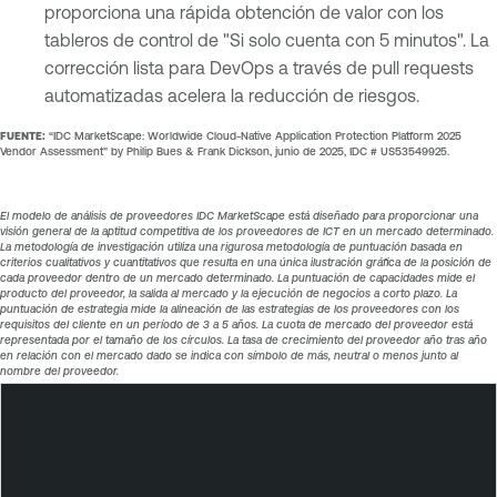
proporciona una rápida obtención de valor con los
tableros de control de "Si solo cuenta con 5 minutos". La
corrección lista para DevOps a través de pull requests
automatizadas acelera la reducción de riesgos.
FUENTE:
“IDC MarketScape: Worldwide Cloud-Native Application Protection Platform 2025
Vendor Assessment” by Philip Bues & Frank Dickson, junio de 2025, IDC # US53549925.
El modelo de análisis de proveedores IDC MarketScape está diseñado para proporcionar una
visión general de la aptitud competitiva de los proveedores de ICT en un mercado determinado.
La metodología de investigación utiliza una rigurosa metodología de puntuación basada en
criterios cualitativos y cuantitativos que resulta en una única ilustración gráfica de la posición de
cada proveedor dentro de un mercado determinado. La puntuación de capacidades mide el
producto del proveedor, la salida al mercado y la ejecución de negocios a corto plazo. La
puntuación de estrategia mide la alineación de las estrategias de los proveedores con los
requisitos del cliente en un período de 3 a 5 años. La cuota de mercado del proveedor está
representada por el tamaño de los círculos. La tasa de crecimiento del proveedor año tras año
en relación con el mercado dado se indica con símbolo de más, neutral o menos junto al
nombre del proveedor.