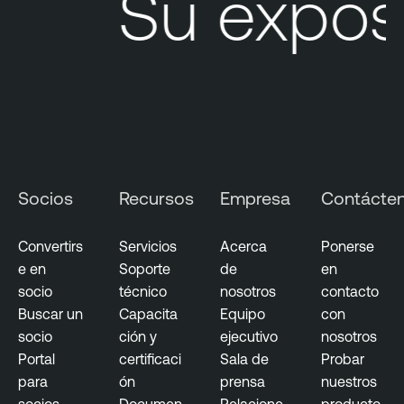
Su exposi
C
l
o
u
d
S
e
c
Socios
Recursos
Empresa
Contácte
u
r
i
Convertirs
Servicios
Acerca
Ponerse
t
e en
Soporte
de
en
y
socio
técnico
nosotros
contacto
Buscar un
Capacita
Equipo
con
socio
ción y
ejecutivo
nosotros
Portal
certificaci
Sala de
Probar
para
ón
prensa
nuestros
socios
Documen
Relacione
producto