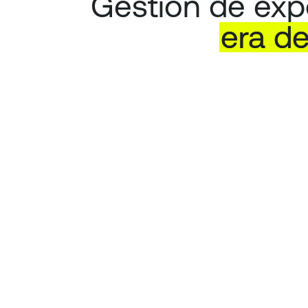
Gestión de expo
era
d