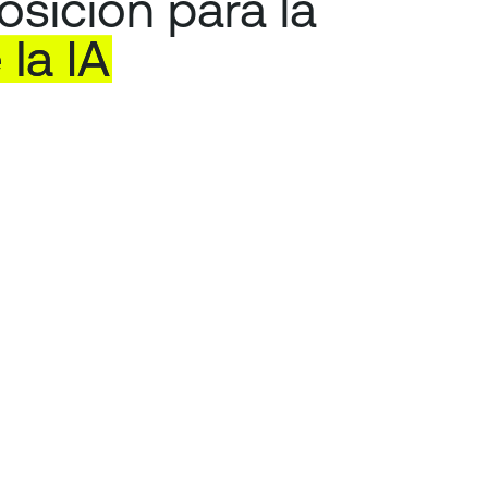
sición para la
e
la
IA