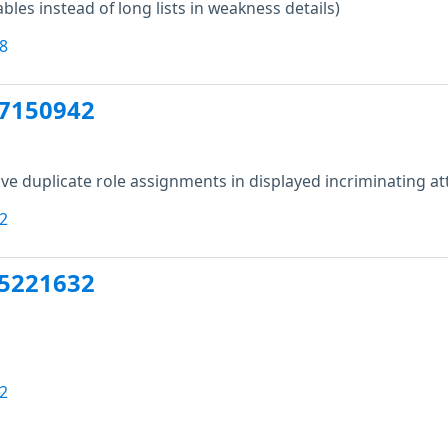
ables instead of long lists in weakness details)
8
07150942
e duplicate role assignments in displayed incriminating at
2
05221632
2