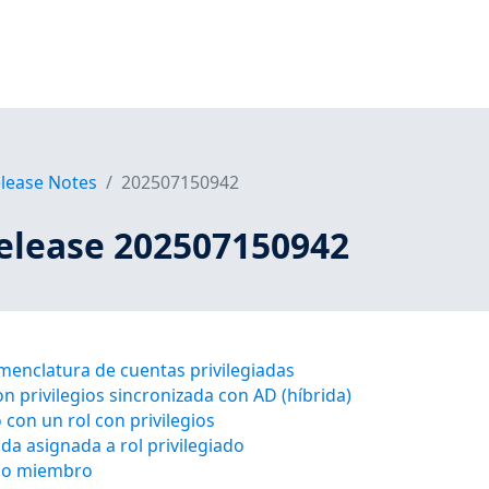
elease Notes
202507150942
Release 202507150942
enclatura de cuentas privilegiadas
n privilegios sincronizada con AD (híbrida)
 con un rol con privilegios
da asignada a rol privilegiado
co miembro