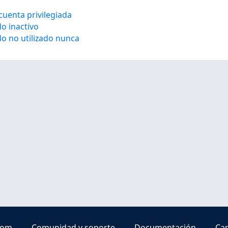
cuenta privilegiada
do inactivo
do no utilizado nunca
com
Comunidad y soporte
Documentación
Cap