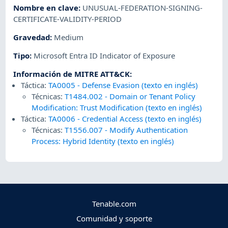
Nombre en clave
:
UNUSUAL-FEDERATION-SIGNING-
CERTIFICATE-VALIDITY-PERIOD
Gravedad
:
Medium
Tipo
:
Microsoft Entra ID Indicator of Exposure
Información de MITRE ATT&CK
:
Táctica:
TA0005
-
Defense Evasion (texto en inglés)
Técnicas:
T1484.002
-
Domain or Tenant Policy
Modification: Trust Modification (texto en inglés)
Táctica:
TA0006
-
Credential Access (texto en inglés)
Técnicas:
T1556.007
-
Modify Authentication
Process: Hybrid Identity (texto en inglés)
Tenable.com
Comunidad y soporte