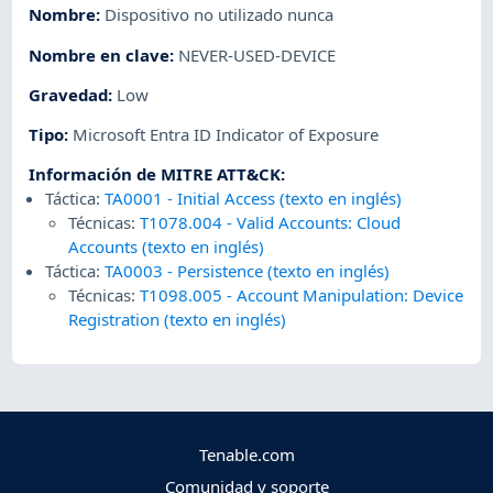
Nombre
:
Dispositivo no utilizado nunca
Nombre en clave
:
NEVER-USED-DEVICE
Gravedad
:
Low
Tipo
:
Microsoft Entra ID Indicator of Exposure
Información de MITRE ATT&CK
:
Táctica:
TA0001
-
Initial Access (texto en inglés)
Técnicas:
T1078.004
-
Valid Accounts: Cloud
Accounts (texto en inglés)
Táctica:
TA0003
-
Persistence (texto en inglés)
Técnicas:
T1098.005
-
Account Manipulation: Device
Registration (texto en inglés)
Tenable.com
Comunidad y soporte