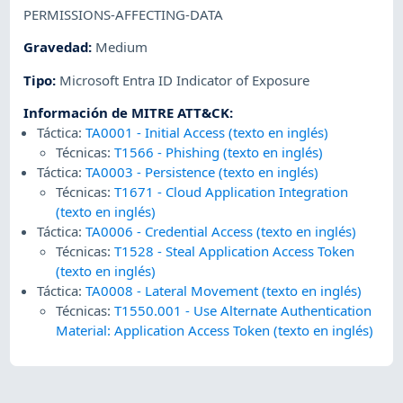
PERMISSIONS-AFFECTING-DATA
Gravedad
:
Medium
Tipo
:
Microsoft Entra ID Indicator of Exposure
Información de MITRE ATT&CK
:
Táctica:
TA0001
-
Initial Access (texto en inglés)
Técnicas:
T1566
-
Phishing (texto en inglés)
Táctica:
TA0003
-
Persistence (texto en inglés)
Técnicas:
T1671
-
Cloud Application Integration
(texto en inglés)
Táctica:
TA0006
-
Credential Access (texto en inglés)
Técnicas:
T1528
-
Steal Application Access Token
(texto en inglés)
Táctica:
TA0008
-
Lateral Movement (texto en inglés)
Técnicas:
T1550.001
-
Use Alternate Authentication
Material: Application Access Token (texto en inglés)