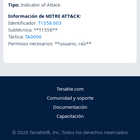
Tipo
:
Indicator of Attack
Información de MITRE ATT&CK
:
Identificador:
T1558.003
Subtécnica: **T1558**
Táctica:
TA0006
Permisos necesarios: **usuario, raíz**
Tenable.com
Comunidad y soporte
Documentación
Capacitación
©
2026
Tenable®, Inc. Todos los derechos reservados