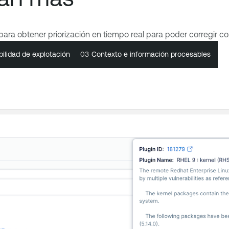
para obtener priorización en tiempo real para poder corregir co
ilidad de explotación
ilidad de explotación
03
03
Contexto e información procesables
Contexto e información procesables