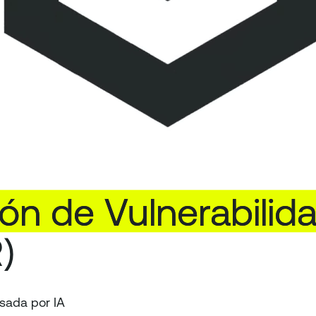
ción
de
Vulnerabilid
)
lsada por IA