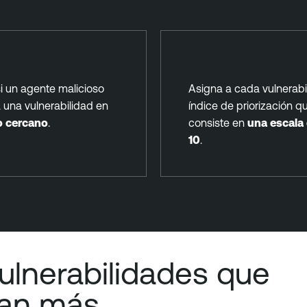
i un agente malicioso
Asigna a cada vulnerabi
 una vulnerabilidad en
índice de priorización q
o cercano
.
consiste en
una escala 
10
.
ulnerabilidades que
tan más