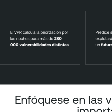
El VPR calcula la priorización por
Predice s
las noches para más de
280
explotará
000 vulnerabilidades distintas
.
un
futur
Enfóquese en las v
impor