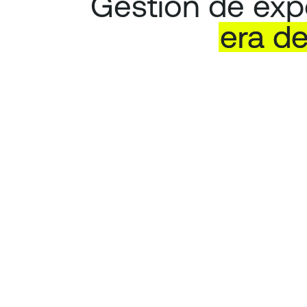
Gestión de expo
era
d