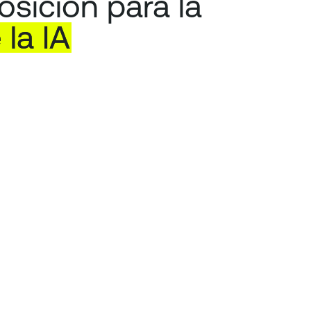
sición para la
e
la
IA